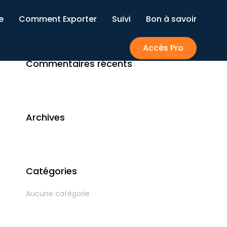
e
Comment Exporter
Suivi
Bon à savoir
Accès Pro
Commentaires récents
Archives
Catégories
Aucune catégorie